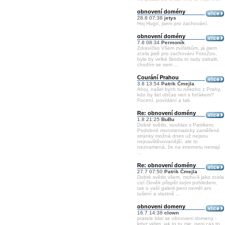
obnovení domény
28.8 07:38
jetys
Hoj Hugo, jsem pro zachování.
obnovení domény
7.8 08:34
Permoník
Zdravíčko Všem zvířátkům, já jsem
zcela jistě pro zachování FotoZoo,
byla by velká škoda to tady zabalit,
chodím se sem ...
Courání Prahou
3.8 13:54
Patrik Čmejla
Ahoj, našel bych tu někoho z Prahy,
kdo by šel občas ven s foťákem?
Focení, povídání a tak.
Re: obnovení domény
1.8 21:25
BuBu
Dobré světlo, souhlas s Patrikem.
Podobné monotematicky zaměřené
stránky možná dnes už nejsou
nejnavštěvovanější, ale to
neznamená, že na internetu nemají
...
Re: obnovení domény
27.7 07:50
Patrik Čmejla
Dobré světlo všem, mohu-li jako zcela
cizí člověk přispět svým pohledem,
tak o vaší galerii jsem neměl ani
tušení a vlastně ...
obnoveni domeny
16.7 14:38
clown
pratele blizi se obnoveni domeny -
kdyz vidim, jak to tu zije, neni cas to