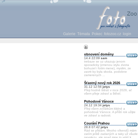
Galerie
Témata
Pokec
fotozoo.cz
login
obnovení domény
14.4 22:09
sam
trebaze se uz ukazuju jenom
sporadicky (zmenou stylu zivota
bohuzel i fotim mene), myslim, ze
zavrit by byla skoda. podobne
zamerenych ...
Šťastný nový rok 2026
31.12 12:56
jetys
Přeji hodně štěstí v roce 2026, ať
všem přeje zdraví a štěstí.
Pohodové Vánoce
24.12 19:34
jetys
Přeji všem zvířátkům klidné a
pohodové Vánoce. A příští rok užijte
ve zdraví a radosti.
Courání Prahou
28.8 07:42
jetys
Rád se přidám. Mnoho víkendů mám
zatím ještě zadaných a taky už všude
nevylezu, ale snad mne to vrátí k ...