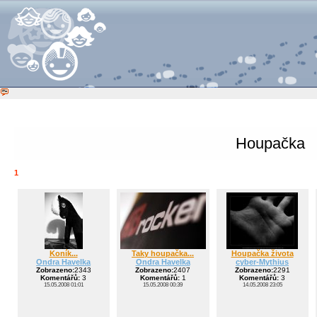
Houpačka
1
Koník...
Taky houpačka...
Houpačka života
Ondra Havelka
Ondra Havelka
cyber-Mythius
Zobrazeno:
2343
Zobrazeno:
2407
Zobrazeno:
2291
Komentářů:
3
Komentářů:
1
Komentářů:
3
15.05.2008 01:01
15.05.2008 00:39
14.05.2008 23:05