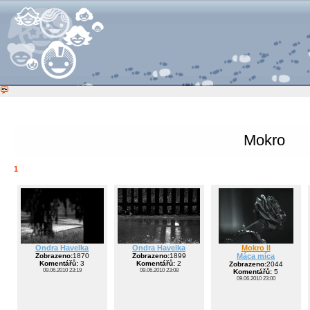
Mokro
1
Ondra Havelka
Ondra Havelka
Mokro II
Zobrazeno:
1870
Zobrazeno:
1899
Máca míca
Komentářů:
3
Komentářů:
2
Zobrazeno:
2044
09.06.2010 23:19
09.06.2010 23:08
Komentářů:
5
09.06.2010 23:00