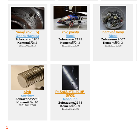
Samý kov... .o)
kov, plasty
barevné kovy
Ondra Havelka
Bleck
Bleck
Zobrazeno:
1964
Zobrazeno:
2179
Zobrazeno:
2007
Komentářů:
2
Komentářů:
3
Komentářů:
3
19.01.2011 23:14
19.01.2011 22:29
19.01.2011 22:26
závit
PbSn63 MTL401/F-
cowboy
SW32
Zobrazeno:
2260
Radouch
Komentářů:
10
Zobrazeno:
2173
19.01.2011 22:09
Komentářů:
9
19.01.2011 21:46
1