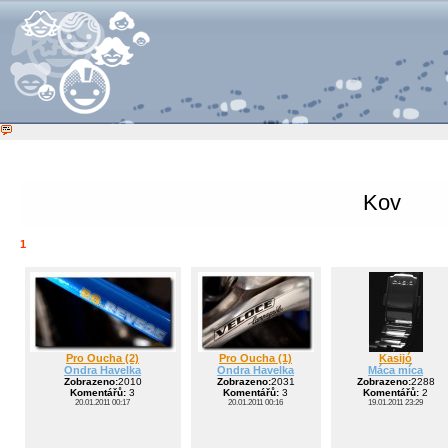
Kov
1
Pro Oucha (2)
Pro Oucha (1)
Kasijó
Ondra Havelka
Ondra Havelka
Máca míca
Zobrazeno:
2010
Zobrazeno:
2031
Zobrazeno:
2288
Komentářů:
3
Komentářů:
3
Komentářů:
2
20.01.2011 00:17
20.01.2011 00:16
19.01.2011 23:29