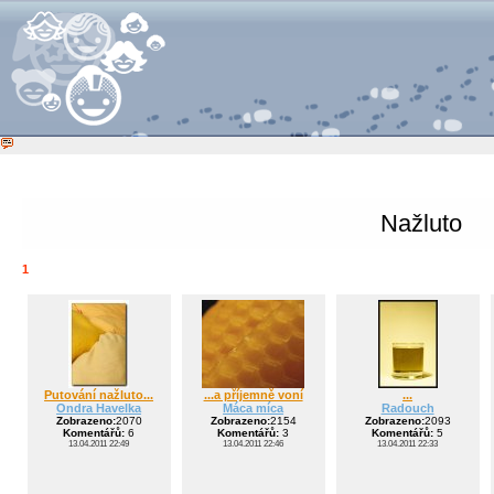
Nažluto
1
Putování nažluto...
...a příjemně voní
...
Ondra Havelka
Máca míca
Radouch
Zobrazeno:
2070
Zobrazeno:
2154
Zobrazeno:
2093
Komentářů:
6
Komentářů:
3
Komentářů:
5
13.04.2011 22:49
13.04.2011 22:46
13.04.2011 22:33