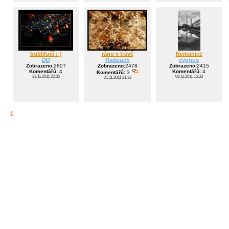
bublifučí :-)
ráno v trávě
Nemanice
DD
Radouch
cygnus
Zobrazeno:
2807
Zobrazeno:
2478
Zobrazeno:
2415
Komentářů:
4
Komentářů:
4
Komentářů:
3
23.11.2011 22:35
08.11.2011 15:33
21.11.2011 21:33
1