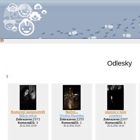
Odlesky
1
Komorní autoportrét
Noční...
slunce v tůni
Máca míca
Ondra Havelka
cowboy
Zobrazeno:
2372
Zobrazeno:
2255
Zobrazeno:
2207
Komentářů:
3
Komentářů:
1
Komentářů:
4
30.11.2011 23:55
30.11.2011 23:24
30.11.2011 14:15