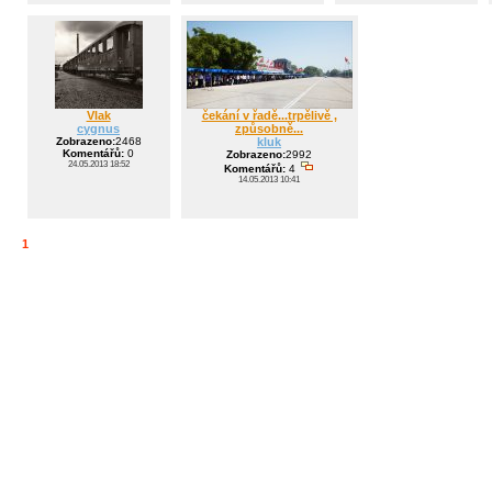
Vlak
čekání v řadě...trpělivě ,
cygnus
způsobně...
Zobrazeno:
2468
kluk
Komentářů:
0
Zobrazeno:
2992
24.05.2013 18:52
Komentářů:
4
14.05.2013 10:41
1