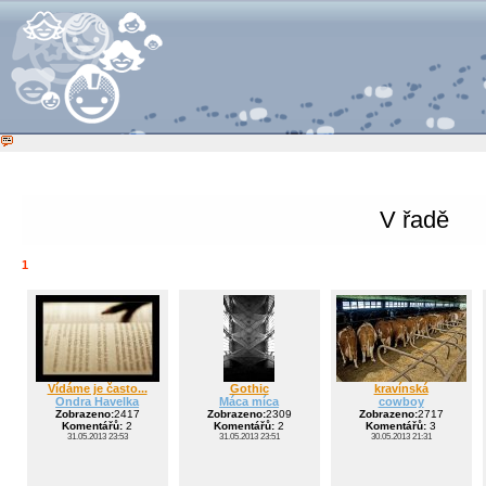
V řadě
1
Vídáme je často...
Gothic
kravínská
Ondra Havelka
Máca míca
cowboy
Zobrazeno:
2417
Zobrazeno:
2309
Zobrazeno:
2717
Komentářů:
2
Komentářů:
2
Komentářů:
3
31.05.2013 23:53
31.05.2013 23:51
30.05.2013 21:31