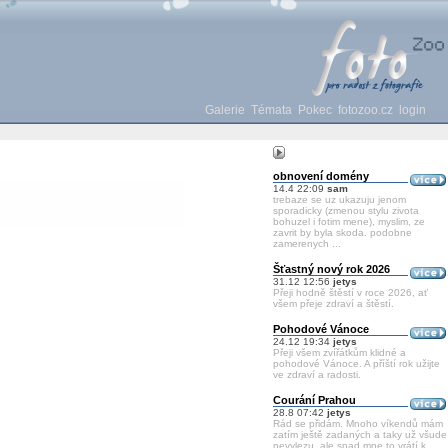
Galerie
Témata
Pokec
fotozoo.cz
login
obnovení domény
14.4 22:09
sam
trebaze se uz ukazuju jenom
sporadicky (zmenou stylu zivota
bohuzel i fotim mene), myslim, ze
zavrit by byla skoda. podobne
zamerenych ...
Šťastný nový rok 2026
31.12 12:56
jetys
Přeji hodně štěstí v roce 2026, ať
všem přeje zdraví a štěstí.
Pohodové Vánoce
24.12 19:34
jetys
Přeji všem zvířátkům klidné a
pohodové Vánoce. A příští rok užijte
ve zdraví a radosti.
Courání Prahou
28.8 07:42
jetys
Rád se přidám. Mnoho víkendů mám
zatím ještě zadaných a taky už všude
nevylezu, ale snad mne to vrátí k ...