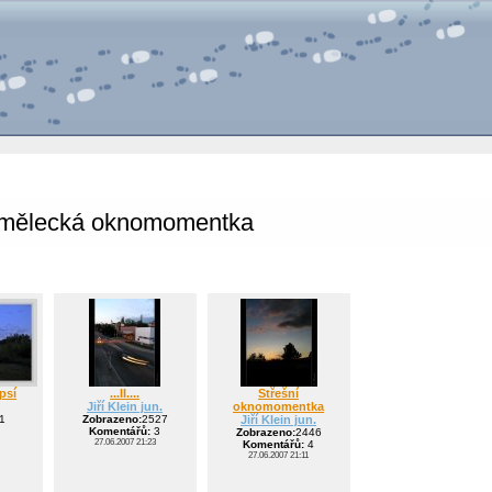
mělecká oknomomentka
psí
...II....
Střešní
Jiří Klein jun.
oknomomentka
1
Zobrazeno:
2527
Jiří Klein jun.
Komentářů:
3
Zobrazeno:
2446
27.06.2007 21:23
Komentářů:
4
27.06.2007 21:11