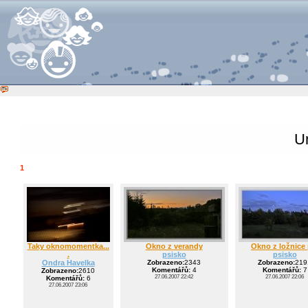
U
1
Taky oknomomentka...
Okno z verandy
Okno z ložnice 
.
psisko
psisko
Ondra Havelka
Zobrazeno:
2343
Zobrazeno:
219
Komentářů:
4
Komentářů:
7
Zobrazeno:
2610
27.06.2007 22:42
27.06.2007 22:06
Komentářů:
6
27.06.2007 23:06