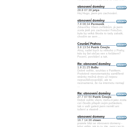
obnovení domény
28.8 07:38
jetys
Hoj Hugo, jsem pro zachování.
obnovení domény
7.8 08:34
Permoník
Zdravíčko Všem zvířátkům, já jsem
zcela jistě pro zachování FotoZoo,
byla by velká škoda to tady zabalit,
chodím se sem ...
Courání Prahou
3.8 13:54
Patrik Čmejla
Ahoj, našel bych tu někoho z Prahy,
kdo by šel občas ven s foťákem?
Focení, povídání a tak.
Re: obnovení domény
1.8 21:25
BuBu
Dobré světlo, souhlas s Patrikem.
Podobné monotematicky zaměřené
stránky možná dnes už nejsou
nejnavštěvovanější, ale to
neznamená, že na internetu nemají
...
Re: obnovení domény
27.7 07:50
Patrik Čmejla
Dobré světlo všem, mohu-li jako zcela
cizí člověk přispět svým pohledem,
tak o vaší galerii jsem neměl ani
tušení a vlastně ...
obnoveni domeny
16.7 14:38
clown
pratele blizi se obnoveni domeny -
kdyz vidim, jak to tu zije, neni cas to