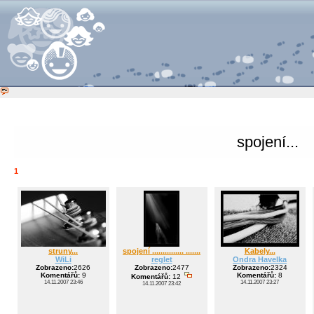
spojení...
1
struny...
spojení ............... .......
Kabely...
WiLi
reglet
Ondra Havelka
Zobrazeno:
2626
Zobrazeno:
2477
Zobrazeno:
2324
Komentářů:
9
Komentářů:
8
Komentářů:
12
14.11.2007 23:46
14.11.2007 23:27
14.11.2007 23:42