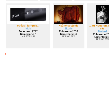
občas i funguje...
Nežné spojenie
... tu Houston
kluk
Skoric
vás!
Zobrazeno:
2777
Zobrazeno:
2654
Drahoš
Komentářů:
7
Komentářů:
11
Zobrazeno:
2
14.11.2007 23:18
14.11.2007 23:17
Komentářů:
14.11.2007 22:5
1