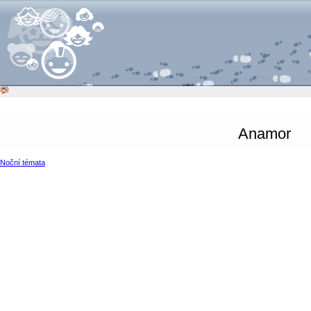
Anamor
Noční témata