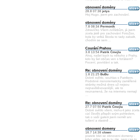
obnovení domény
28.8 07:38
jetys
Hoj Hugo, jsem pro zachování.
obnovení domény
7.8 08:34
Permoník
Zdravíčko Všem zvířátkům, já jsem
zcela jistě pro zachování FotoZoo,
byla by velká škoda to tady zabalit,
chodím se sem ...
Courání Prahou
3.8 13:54
Patrik Čmejla
Ahoj, našel bych tu někoho z Prahy,
kdo by šel občas ven s foťákem?
Focení, povídání a tak.
Re: obnovení domény
1.8 21:25
BuBu
Dobré světlo, souhlas s Patrikem.
Podobné monotematicky zaměřené
stránky možná dnes už nejsou
nejnavštěvovanější, ale to
neznamená, že na internetu nemají
...
Re: obnovení domény
27.7 07:50
Patrik Čmejla
Dobré světlo všem, mohu-li jako zcela
cizí člověk přispět svým pohledem,
tak o vaší galerii jsem neměl ani
tušení a vlastně ...
obnoveni domeny
16.7 14:38
clown
pratele blizi se obnoveni domeny -
kdyz vidim, jak to tu zije, neni cas to