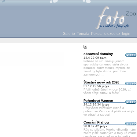
Galerie
Témata
Pokec
fotozoo.cz
login
obnovení domény
14.4 22:09
sam
trebaze se uz ukazuju jenom
sporadicky (zmenou stylu zivota
bohuzel i fotim mene), myslim, ze
zavrit by byla skoda. podobne
zamerenych ...
Šťastný nový rok 2026
31.12 12:56
jetys
Přeji hodně štěstí v roce 2026, ať
všem přeje zdraví a štěstí.
Pohodové Vánoce
24.12 19:34
jetys
Přeji všem zvířátkům klidné a
pohodové Vánoce. A příští rok užijte
ve zdraví a radosti.
Courání Prahou
28.8 07:42
jetys
Rád se přidám. Mnoho víkendů mám
zatím ještě zadaných a taky už všude
nevylezu, ale snad mne to vrátí k ...