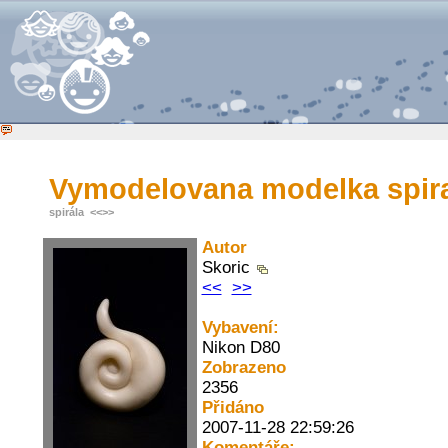
Vymodelovana modelka spir
spirála
<<
>>
Autor
Skoric
<<
>>
Vybavení:
Nikon D80
Zobrazeno
2356
Přidáno
2007-11-28 22:59:26
Komentáře: