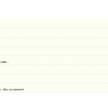
libi....
v...díky za zastavení