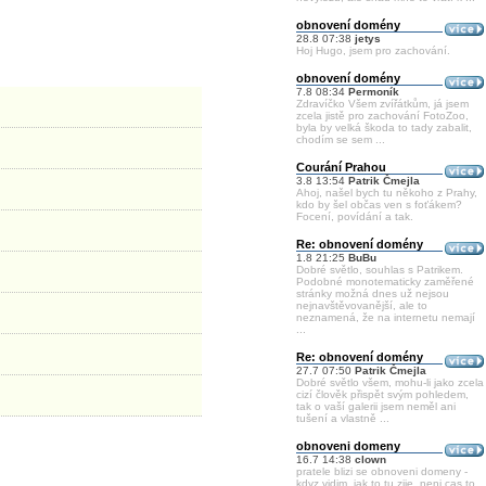
obnovení domény
28.8 07:38
jetys
Hoj Hugo, jsem pro zachování.
obnovení domény
7.8 08:34
Permoník
Zdravíčko Všem zvířátkům, já jsem
zcela jistě pro zachování FotoZoo,
byla by velká škoda to tady zabalit,
chodím se sem ...
Courání Prahou
3.8 13:54
Patrik Čmejla
Ahoj, našel bych tu někoho z Prahy,
kdo by šel občas ven s foťákem?
Focení, povídání a tak.
Re: obnovení domény
1.8 21:25
BuBu
Dobré světlo, souhlas s Patrikem.
Podobné monotematicky zaměřené
stránky možná dnes už nejsou
nejnavštěvovanější, ale to
neznamená, že na internetu nemají
...
Re: obnovení domény
27.7 07:50
Patrik Čmejla
Dobré světlo všem, mohu-li jako zcela
cizí člověk přispět svým pohledem,
tak o vaší galerii jsem neměl ani
tušení a vlastně ...
obnoveni domeny
16.7 14:38
clown
pratele blizi se obnoveni domeny -
kdyz vidim, jak to tu zije, neni cas to