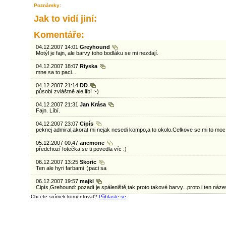
Poznámky:
Jak to vidí jiní:
Komentáře:
04.12.2007 14:01
Greyhound
Motýl je fajn, ale barvy toho bodláku se mi nezdají.
04.12.2007 18:07
Riyska
mne sa to paci...
04.12.2007 21:14
DD
působí zvláštně ale líbí :-)
04.12.2007 21:31
Jan Krása
Fajn. Líbí.
04.12.2007 23:07
Cipís
peknej admiral,akorat mi nejak nesedi kompo,a to okolo.Celkove se mi to moc ne
05.12.2007 00:47
anemone
předchozí fotečka se ti povedla víc :)
06.12.2007 13:25
Skoric
Ten ale hyri farbami :)paci sa
06.12.2007 19:57
majkl
Cipís,Grehound: pozadí je spáleniště,tak proto takové barvy...proto i ten náze
Chcete snímek komentovat?
Přihlaste se