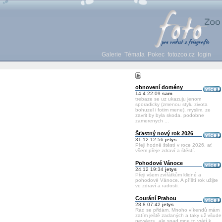
Galerie
Témata
Pokec
fotozoo.cz
login
obnovení domény
14.4 22:09
sam
trebaze se uz ukazuju jenom
sporadicky (zmenou stylu zivota
bohuzel i fotim mene), myslim, ze
zavrit by byla skoda. podobne
zamerenych ...
Šťastný nový rok 2026
31.12 12:56
jetys
Přeji hodně štěstí v roce 2026, ať
všem přeje zdraví a štěstí.
Pohodové Vánoce
24.12 19:34
jetys
Přeji všem zvířátkům klidné a
pohodové Vánoce. A příští rok užijte
ve zdraví a radosti.
Courání Prahou
28.8 07:42
jetys
Rád se přidám. Mnoho víkendů mám
zatím ještě zadaných a taky už všude
nevylezu, ale snad mne to vrátí k ...