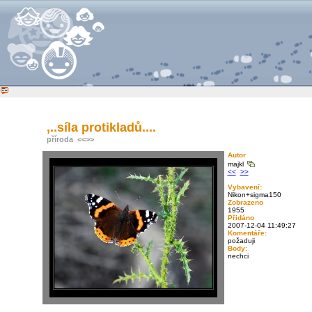
,..síla protikladů....
příroda
<<
>>
Autor
majkl
<<
>>
Vybavení:
Nikon+sigma150
Zobrazeno
1955
Přidáno
2007-12-04 11:49:27
Komentáře:
požaduji
Body:
nechci