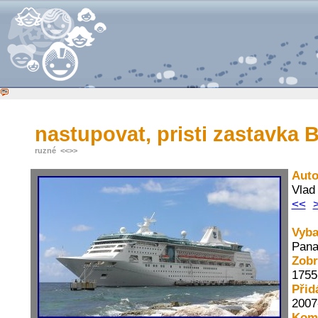
nastupovat, pristi zastavka
ruzné
<<
>>
Auto
Vla
<<
Vyba
Pana
Zobr
1755
Přid
2007
Kome