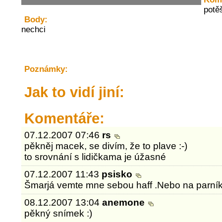
potě
Body:
nechci
Poznámky:
Jak to vidí jiní:
Komentáře:
07.12.2007 07:46
rs
pěkněj macek, se divím, že to plave :-)
to srovnání s lidičkama je úžasné
07.12.2007 11:43
psisko
Šmarjá vemte mne sebou haff .Nebo na parník
08.12.2007 13:04
anemone
pěkný snímek :)