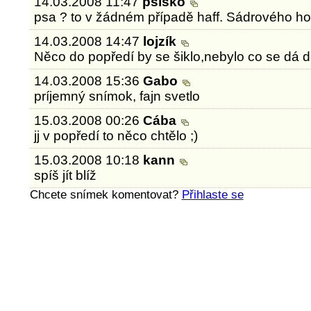
14.03.2008 11:47
psisko
psa ? to v žádném případě haff. Sádrového houm
14.03.2008 14:47
lojzík
Něco do popředí by se šiklo,nebylo co se dá děl
14.03.2008 15:36
Gabo
príjemný snímok, fajn svetlo
15.03.2008 00:26
Cába
jj v popředí to něco chtělo ;)
15.03.2008 10:18
kann
spíš jít blíž
Chcete snímek komentovat?
Přihlaste se