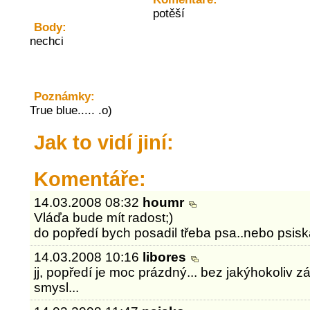
potěší
Body:
nechci
Poznámky:
True blue..... .o)
Jak to vidí jiní:
Komentáře:
14.03.2008 08:32
houmr
Vláďa bude mít radost;)
do popředí bych posadil třeba psa..nebo psiska
14.03.2008 10:16
libores
jj, popředí je moc prázdný... bez jakýhokoliv 
smysl...