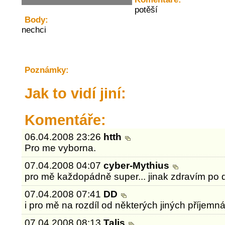
potěší
Body:
nechci
Poznámky:
Jak to vidí jiní:
Komentáře:
06.04.2008 23:26
htth
Pro me vyborna.
07.04.2008 04:07
cyber-Mythius
pro mě každopádně super... jinak zdravím po d
07.04.2008 07:41
DD
i pro mě na rozdíl od některých jiných příjemná 
07.04.2008 08:13
Talis