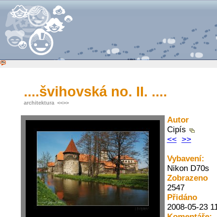
....švihovská no. II. ....
architektura
<<
>>
Autor
Cipís
<<
>>
Vybavení:
Nikon D70s
Zobrazeno
2547
Přidáno
2008-05-23 1
Komentáře: