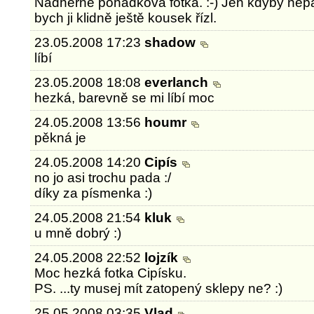
Nádherně pohádková fotka. :-) Jen kdyby nep
bych ji klidně ještě kousek řízl.
23.05.2008 17:23
shadow
líbí
23.05.2008 18:08
everlanch
hezká, barevně se mi líbí moc
24.05.2008 13:56
houmr
pěkná je
24.05.2008 14:20
Cipís
no jo asi trochu pada :/
díky za písmenka :)
24.05.2008 21:54
kluk
u mně dobrý :)
24.05.2008 22:52
lojzík
Moc hezká fotka Cipísku.
PS. ...ty musej mít zatopený sklepy ne? :)
25.05.2008 03:35
Vlad