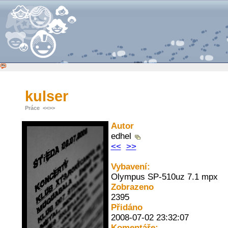
kulser
Práce
<<
>>
Autor
edhel
<<
>>
Vybavení:
Olympus SP-510uz 7.1 mpx
Zobrazeno
2395
Přidáno
2008-07-02 23:32:07
Komentáře: