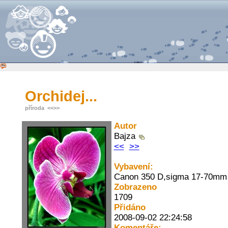
Orchidej...
příroda
<<
>>
Autor
Bajza
<<
>>
Vybavení:
Canon 350 D,sigma 17-70mm
Zobrazeno
1709
Přidáno
2008-09-02 22:24:58
Komentáře: