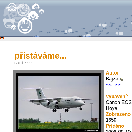
přistáváme...
ruzné
<<
>>
Autor
Bajza
<<
>>
Vybavení:
Canon EOS 3
Hoya
Zobrazeno
1659
Přidáno
2008-09-10 