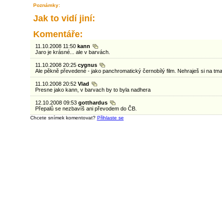
Poznámky:
Jak to vidí jiní:
Komentáře:
11.10.2008 11:50
kann
Jaro je krásné... ale v barvách.
11.10.2008 20:25
cygnus
Ale pěkně převedené - jako panchromatický černobílý film. Nehraješ si na tma
11.10.2008 20:52
Vlad
Presne jako kann, v barvach by to byla nadhera
12.10.2008 09:53
gotthardus
Přepalů se nezbavíš ani převodem do ČB.
Chcete snímek komentovat?
Přihlaste se