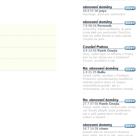
obnovení domény
28.8 07:38
jetys
Hoj Hugo, jsem pro zachování.
obnovení domény
7.8 08:34
Permoník
Zdravíčko Všem zvířátkům, já jsem
zcela jistě pro zachování FotoZoo,
byla by velká škoda to tady zabalit,
chodím se sem ...
Courání Prahou
3.8 13:54
Patrik Čmejla
Ahoj, našel bych tu někoho z Prahy,
kdo by šel občas ven s foťákem?
Focení, povídání a tak.
Re: obnovení domény
1.8 21:25
BuBu
Dobré světlo, souhlas s Patrikem.
Podobné monotematicky zaměřené
stránky možná dnes už nejsou
nejnavštěvovanější, ale to
neznamená, že na internetu nemají
...
Re: obnovení domény
27.7 07:50
Patrik Čmejla
Dobré světlo všem, mohu-li jako zcela
cizí člověk přispět svým pohledem,
tak o vaší galerii jsem neměl ani
tušení a vlastně ...
obnoveni domeny
16.7 14:38
clown
pratele blizi se obnoveni domeny -
kdyz vidim, jak to tu zije, neni cas to