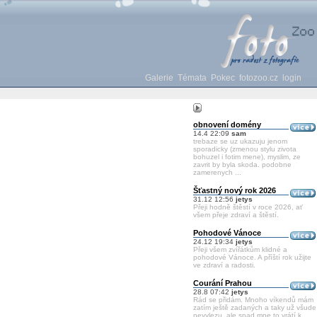
Galerie
Témata
Pokec
fotozoo.cz
login
obnovení domény
14.4 22:09
sam
trebaze se uz ukazuju jenom
sporadicky (zmenou stylu zivota
bohuzel i fotim mene), myslim, ze
zavrit by byla skoda. podobne
zamerenych ...
Šťastný nový rok 2026
31.12 12:56
jetys
Přeji hodně štěstí v roce 2026, ať
všem přeje zdraví a štěstí.
Pohodové Vánoce
24.12 19:34
jetys
Přeji všem zvířátkům klidné a
pohodové Vánoce. A příští rok užijte
ve zdraví a radosti.
Courání Prahou
28.8 07:42
jetys
Rád se přidám. Mnoho víkendů mám
zatím ještě zadaných a taky už všude
nevylezu, ale snad mne to vrátí k ...