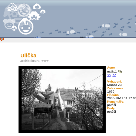
Ulička
architektura
<<
>>
Autor
majkc1
<<
>>
Vybavení:
Minolta Z3
Zobrazeno
1679
Přidáno
2008-10-11 11:17:0
Komentáře:
potěší
Body:
potěší