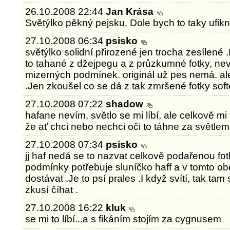
26.10.2008 22:44
Jan Krása
Světýlko pěkný pejsku. Dole bych to taky ufiknu
27.10.2008 06:34
psisko
světýlko solidní přirozené jen trocha zesílené 
to tahané z džejpegu a z průzkumné fotky, ne
mizerných podmínek. originál už pes nemá. ale 
.Jen zkoušel co se dá z tak zmršené fotky soft
27.10.2008 07:22
shadow
hafane nevím, světlo se mi líbí, ale celkově 
že ať chci nebo nechci oči to táhne za světlem 
27.10.2008 07:34
psisko
jj haf nedá se to nazvat celkově podařenou fot
podmínky potřebuje sluníčko haff a v tomto ob
dostávat .Je to psí prales .I když svítí, tak t
zkusí číhat .
27.10.2008 16:22
kluk
se mi to líbí...a s fikáním stojím za cygnusem