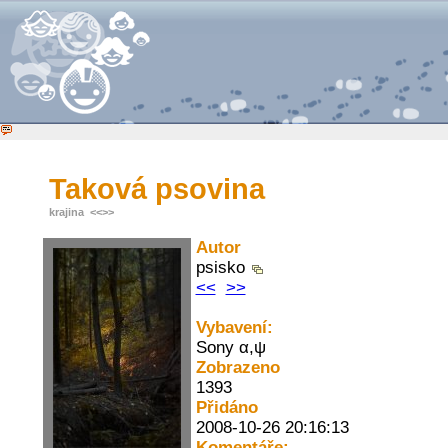
Taková psovina
krajina
<<
>>
Autor
psisko
<<
>>
Vybavení:
Sony α,ψ
Zobrazeno
1393
Přidáno
2008-10-26 20:16:13
Komentáře: