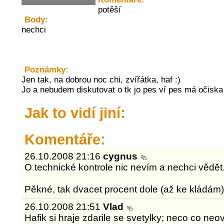
potěší
Body:
nechci
Poznámky:
Jen tak, na dobrou noc chi, zvířátka, haf :)
Jo a nebudem diskutovat o tk jo pes ví pes má očiska 
Jak to vidí jiní:
Komentáře:
26.10.2008 21:16
cygnus
O technické kontrole nic nevím a nechci vědět
Pěkné, tak dvacet procent dole (až ke kládám) 
26.10.2008 21:51
Vlad
Hafik si hraje zdarile se svetylky; neco co ne