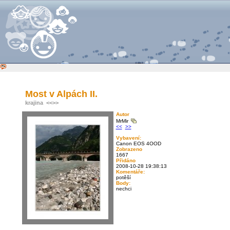
Most v Alpách II.
krajina
<<
>>
Autor
MrMir
<<
>>
Vybavení:
Canon EOS 4OOD
Zobrazeno
1667
Přidáno
2008-10-28 19:38:13
Komentáře:
potěší
Body:
nechci