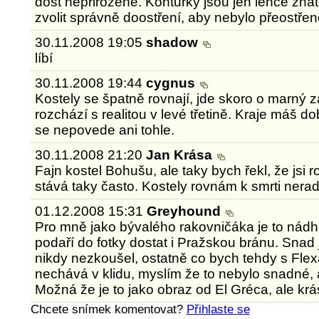
dost nepřirozeně. Konturky jsou jen lehce znat
zvolit správně doostření, aby nebylo přeostře
30.11.2008 19:05
shadow
líbí
30.11.2008 19:44
cygnus
Kostely se špatně rovnají, jde skoro o marný z
rozchází s realitou v levé třetině. Kraje máš d
se nepovede ani tohle.
30.11.2008 21:20
Jan Krása
Fajn kostel Bohušu, ale taky bych řekl, že jsi r
stává taky často. Kostely rovnám k smrti nerad 
01.12.2008 15:31
Greyhound
Pro mně jako bývalého rakovničáka je to nádhe
podaří do fotky dostat i Pražskou bránu. Snad 
nikdy nezkoušel, ostatně co bych tehdy s Fle
nechává v klidu, myslím že to nebylo snadné,
Možná že je to jako obraz od El Gréca, ale krá
Chcete snímek komentovat?
Přihlaste se