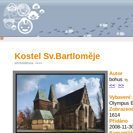
Kostel Sv.Bartloměje
architektura
<<
>>
Autor
bohus
<<
>>
Vybavení:
Olympus E
Zobrazen
1614
Přidáno
2008-11-30
Komentář