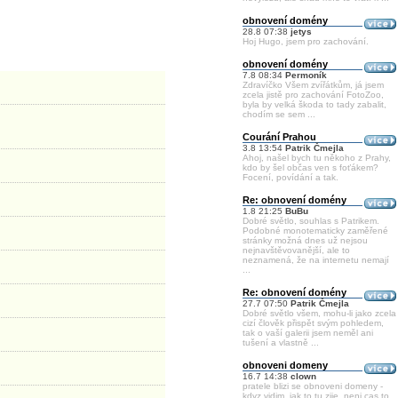
obnovení domény
28.8 07:38
jetys
Hoj Hugo, jsem pro zachování.
obnovení domény
7.8 08:34
Permoník
Zdravíčko Všem zvířátkům, já jsem
zcela jistě pro zachování FotoZoo,
byla by velká škoda to tady zabalit,
chodím se sem ...
Courání Prahou
3.8 13:54
Patrik Čmejla
Ahoj, našel bych tu někoho z Prahy,
kdo by šel občas ven s foťákem?
Focení, povídání a tak.
Re: obnovení domény
1.8 21:25
BuBu
Dobré světlo, souhlas s Patrikem.
Podobné monotematicky zaměřené
stránky možná dnes už nejsou
nejnavštěvovanější, ale to
neznamená, že na internetu nemají
...
Re: obnovení domény
27.7 07:50
Patrik Čmejla
Dobré světlo všem, mohu-li jako zcela
cizí člověk přispět svým pohledem,
tak o vaší galerii jsem neměl ani
tušení a vlastně ...
obnoveni domeny
16.7 14:38
clown
pratele blizi se obnoveni domeny -
kdyz vidim, jak to tu zije, neni cas to