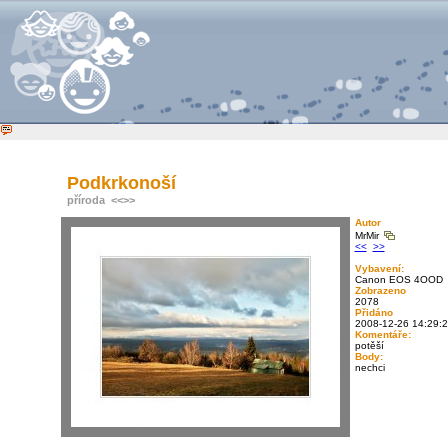
Podkrkonoší
příroda
<<
>>
Autor
MrMir
<<
>>
Vybavení:
Canon EOS 4OOD
Zobrazeno
2078
Přidáno
2008-12-26 14:29:
Komentáře:
potěší
Body:
nechci