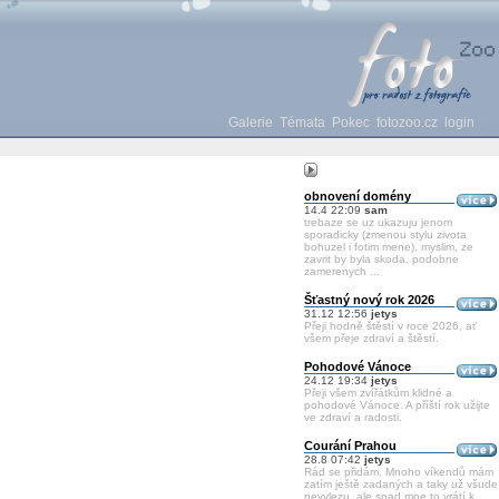
Galerie
Témata
Pokec
fotozoo.cz
login
obnovení domény
14.4 22:09
sam
trebaze se uz ukazuju jenom
sporadicky (zmenou stylu zivota
bohuzel i fotim mene), myslim, ze
zavrit by byla skoda. podobne
zamerenych ...
Šťastný nový rok 2026
31.12 12:56
jetys
Přeji hodně štěstí v roce 2026, ať
všem přeje zdraví a štěstí.
Pohodové Vánoce
24.12 19:34
jetys
Přeji všem zvířátkům klidné a
pohodové Vánoce. A příští rok užijte
ve zdraví a radosti.
Courání Prahou
28.8 07:42
jetys
Rád se přidám. Mnoho víkendů mám
zatím ještě zadaných a taky už všude
nevylezu, ale snad mne to vrátí k ...