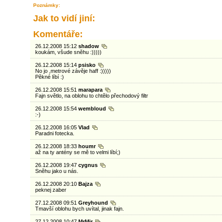
Poznámky:
Jak to vidí jiní:
Komentáře:
26.12.2008 15:12
shadow
koukám, všude sněhu :)))))
26.12.2008 15:14
psisko
No jo ,metrové závěje haff :)))))
Pěkné líbí :)
26.12.2008 15:51
marapara
Fajn světlo, na oblohu to chtělo přechodový filtr
26.12.2008 15:54
wembloud
:-)
26.12.2008 16:05
Vlad
Paradni fotecka.
26.12.2008 18:33
houmr
až na ty antény se mě to velmi líbí;)
26.12.2008 19:47
cygnus
Sněhu jako u nás.
26.12.2008 20:10
Bajza
peknej zaber
27.12.2008 09:51
Greyhound
Tmavší oblohu bych uvítal, jinak fajn.
27.12.2008 10:47
MrMir