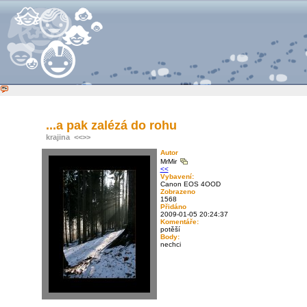
...a pak zalézá do rohu
krajina
<<
>>
Autor
MrMir
<<
Vybavení:
Canon EOS 4OOD
Zobrazeno
1568
Přidáno
2009-01-05 20:24:37
Komentáře:
potěší
Body:
nechci