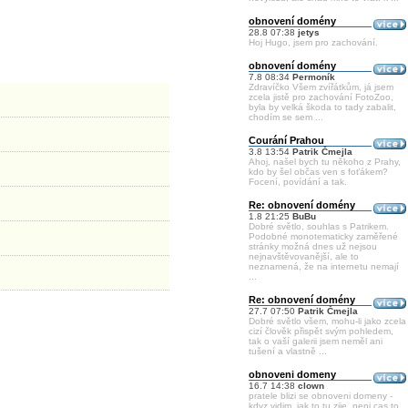
obnovení domény
28.8 07:38
jetys
Hoj Hugo, jsem pro zachování.
obnovení domény
7.8 08:34
Permoník
Zdravíčko Všem zvířátkům, já jsem
zcela jistě pro zachování FotoZoo,
byla by velká škoda to tady zabalit,
chodím se sem ...
Courání Prahou
3.8 13:54
Patrik Čmejla
Ahoj, našel bych tu někoho z Prahy,
kdo by šel občas ven s foťákem?
Focení, povídání a tak.
Re: obnovení domény
1.8 21:25
BuBu
Dobré světlo, souhlas s Patrikem.
Podobné monotematicky zaměřené
stránky možná dnes už nejsou
nejnavštěvovanější, ale to
neznamená, že na internetu nemají
...
Re: obnovení domény
27.7 07:50
Patrik Čmejla
Dobré světlo všem, mohu-li jako zcela
cizí člověk přispět svým pohledem,
tak o vaší galerii jsem neměl ani
tušení a vlastně ...
obnoveni domeny
16.7 14:38
clown
pratele blizi se obnoveni domeny -
kdyz vidim, jak to tu zije, neni cas to