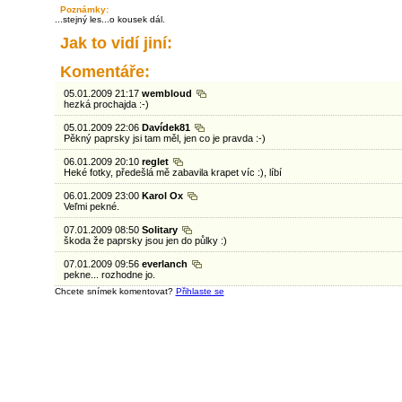
Poznámky:
...stejný les...o kousek dál.
Jak to vidí jiní:
Komentáře:
05.01.2009 21:17
wembloud
hezká prochajda :-)
05.01.2009 22:06
Davídek81
Pěkný paprsky jsi tam měl, jen co je pravda :-)
06.01.2009 20:10
reglet
Heké fotky, předešlá mě zabavila krapet víc :), líbí
06.01.2009 23:00
Karol Ox
Veľmi pekné.
07.01.2009 08:50
Solitary
škoda že paprsky jsou jen do půlky :)
07.01.2009 09:56
everlanch
pekne... rozhodne jo.
Chcete snímek komentovat?
Přihlaste se