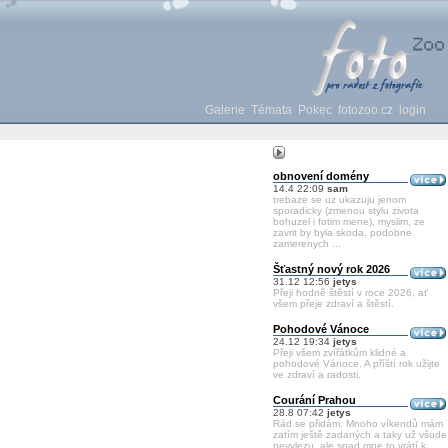
Galerie
Témata
Pokec
fotozoo.cz
login
obnovení domény
14.4 22:09
sam
trebaze se uz ukazuju jenom
sporadicky (zmenou stylu zivota
bohuzel i fotim mene), myslim, ze
zavrit by byla skoda. podobne
zamerenych ...
Šťastný nový rok 2026
31.12 12:56
jetys
Přeji hodně štěstí v roce 2026, ať
všem přeje zdraví a štěstí.
Pohodové Vánoce
24.12 19:34
jetys
Přeji všem zvířátkům klidné a
pohodové Vánoce. A příští rok užijte
ve zdraví a radosti.
Courání Prahou
28.8 07:42
jetys
Rád se přidám. Mnoho víkendů mám
zatím ještě zadaných a taky už všude
nevylezu, ale snad mne to vrátí k ...