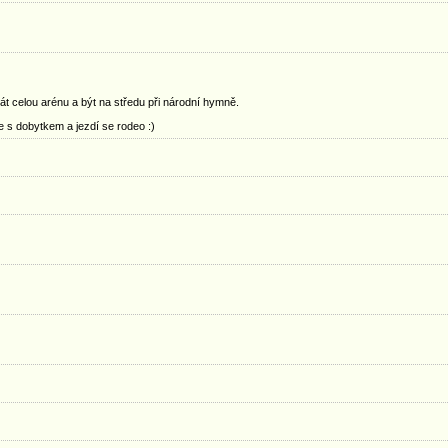
krát celou arénu a být na středu při národní hymně.
e s dobytkem a jezdí se rodeo :)