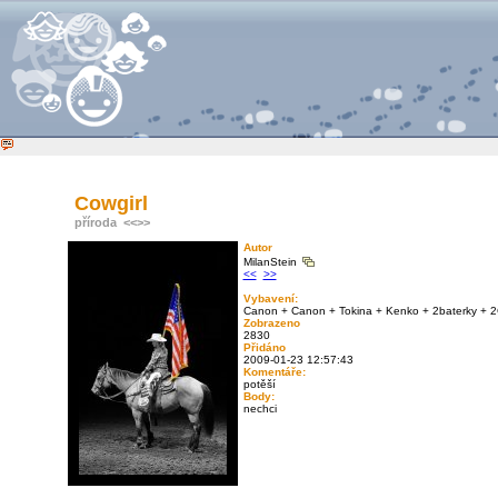
Cowgirl
příroda
<<
>>
Autor
MilanStein
<<
>>
Vybavení:
Canon + Canon + Tokina + Kenko + 2baterky + 2
Zobrazeno
2830
Přidáno
2009-01-23 12:57:43
Komentáře:
potěší
Body:
nechci