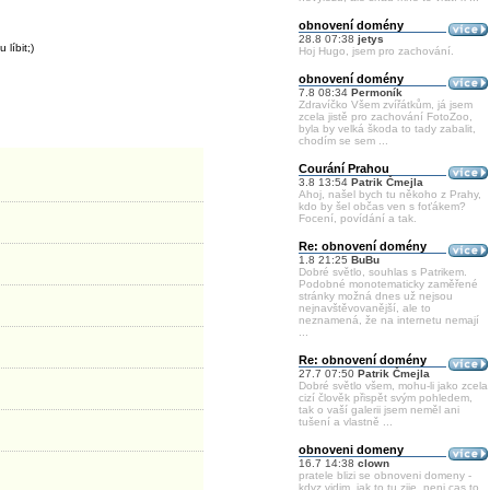
obnovení domény
28.8 07:38
jetys
líbit;)
Hoj Hugo, jsem pro zachování.
obnovení domény
7.8 08:34
Permoník
Zdravíčko Všem zvířátkům, já jsem
zcela jistě pro zachování FotoZoo,
byla by velká škoda to tady zabalit,
chodím se sem ...
Courání Prahou
3.8 13:54
Patrik Čmejla
Ahoj, našel bych tu někoho z Prahy,
kdo by šel občas ven s foťákem?
Focení, povídání a tak.
Re: obnovení domény
1.8 21:25
BuBu
Dobré světlo, souhlas s Patrikem.
Podobné monotematicky zaměřené
stránky možná dnes už nejsou
nejnavštěvovanější, ale to
neznamená, že na internetu nemají
...
Re: obnovení domény
27.7 07:50
Patrik Čmejla
Dobré světlo všem, mohu-li jako zcela
cizí člověk přispět svým pohledem,
tak o vaší galerii jsem neměl ani
tušení a vlastně ...
obnoveni domeny
16.7 14:38
clown
pratele blizi se obnoveni domeny -
kdyz vidim, jak to tu zije, neni cas to