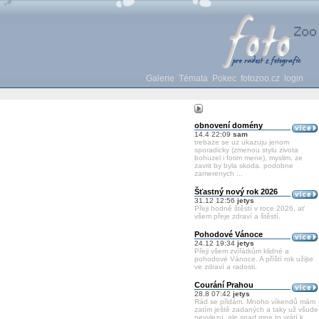
Galerie
Témata
Pokec
fotozoo.cz
login
obnovení domény
14.4 22:09
sam
trebaze se uz ukazuju jenom
sporadicky (zmenou stylu zivota
bohuzel i fotim mene), myslim, ze
zavrit by byla skoda. podobne
zamerenych ...
Šťastný nový rok 2026
31.12 12:56
jetys
Přeji hodně štěstí v roce 2026, ať
všem přeje zdraví a štěstí.
Pohodové Vánoce
24.12 19:34
jetys
Přeji všem zvířátkům klidné a
pohodové Vánoce. A příští rok užijte
ve zdraví a radosti.
Courání Prahou
28.8 07:42
jetys
Rád se přidám. Mnoho víkendů mám
zatím ještě zadaných a taky už všude
nevylezu, ale snad mne to vrátí k ...