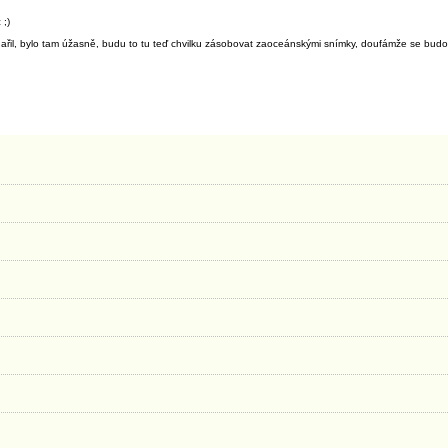
 ;)
podařil, bylo tam úžasně, budu to tu teď chvilku zásobovat zaoceánskými snímky, doufámže se budou 