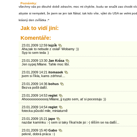
Poznámky:
všechny vás po dlouhé době zdravím, moc mi chybíte, budu se snažit zas chodit víc
abyste si nemysleli, že jsem se jen tak flákal, tak kdo víte, výlet do USA se velmi 
krásný den zvířátka :*
Jak to vidí jiní:
Komentáře:
23.01.2009 12:59
lojzík
Aha,tak to nebude z oslaF Wobamy :))
Syp to sem teda :)
23.01.2009 13:30
Jan Krása
Jen sypej Milane. Tahle moc líbí.
23.01.2009 14:21
itomasek
jsem si říkla, kams zdrhnul....
23.01.2009 14:36
bohus
Bezva pošli další.
23.01.2009 14:53
reglet
Ahooooooooooooj Milane, jj sypto sem, ať si pocestuju :))
23.01.2009 14:54
reglet
fotecka působí mile, miniaturně
23.01.2009 15:21
jape
nazdar kamínku :-) sem si taky říkal kde jsi :-) těším se na další...
23.01.2009 15:40
Gabo
pekné, dobrá práca :-)