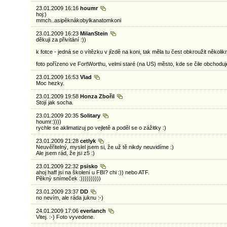
23.01.2009 16:16
houmr
hoj:)
mmch..asipěknákobylkanatomkoni
23.01.2009 16:23
MilanStein
děkuji za přivítání :))
k fotce - jedná se o vítězku v jízdě na koni, tak měla tu čest obkroužit několi
foto pořízeno ve FortWorthu, velmi staré (na US) město, kde se čile obchoduj
23.01.2009 16:53
Vlad
Moc hezky.
23.01.2009 19:58
Honza Zbořil
Stojí jak socha.
23.01.2009 20:35
Solitary
houmr:))))
rychle se aklimatizuj po vejletě a poděl se o zážitky :)
23.01.2009 21:28
cetlyk
Neuvěřitelný, myslel jsem si, že už tě nikdy neuvidíme :)
Ale jsem rád, že jsi z5 :)
23.01.2009 22:32
psisko
ahoj haff jsi na školení u FBI? chi :)) nebo ATF.
Pěkný snímeček :))))))))))
23.01.2009 23:37
DD
no nevím, ale ráda juknu :-)
24.01.2009 17:06
everlanch
Vitej. :-) Foto vyvedene.