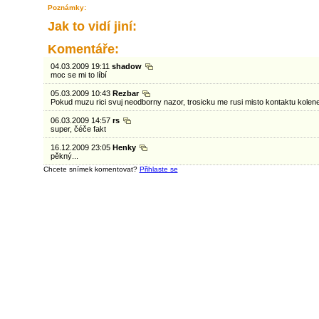
Poznámky:
Jak to vidí jiní:
Komentáře:
04.03.2009 19:11
shadow
moc se mi to líbí
05.03.2009 10:43
Rezbar
Pokud muzu rici svuj neodborny nazor, trosicku me rusi misto kontaktu kolene a
06.03.2009 14:57
rs
super, čéče fakt
16.12.2009 23:05
Henky
pěkný...
Chcete snímek komentovat?
Přihlaste se