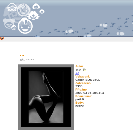
...
akt
<<
>>
Autor
Talis
<<
Vybavení:
Canon EOS 350D
Zobrazeno
2336
Přidáno
2009-03-04 18:34:11
Komentáře:
potěší
Body:
nechci