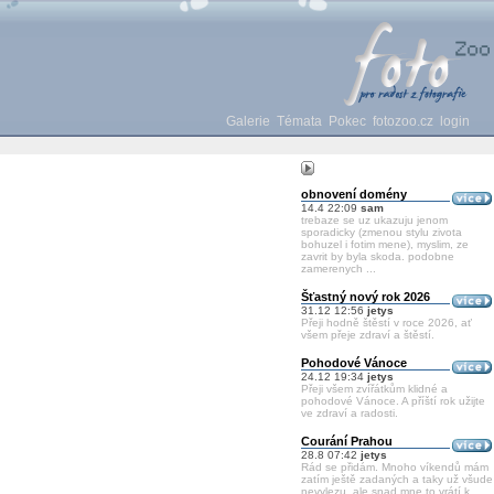
Galerie
Témata
Pokec
fotozoo.cz
login
obnovení domény
14.4 22:09
sam
trebaze se uz ukazuju jenom
sporadicky (zmenou stylu zivota
bohuzel i fotim mene), myslim, ze
zavrit by byla skoda. podobne
zamerenych ...
Šťastný nový rok 2026
31.12 12:56
jetys
Přeji hodně štěstí v roce 2026, ať
všem přeje zdraví a štěstí.
Pohodové Vánoce
24.12 19:34
jetys
Přeji všem zvířátkům klidné a
pohodové Vánoce. A příští rok užijte
ve zdraví a radosti.
Courání Prahou
28.8 07:42
jetys
Rád se přidám. Mnoho víkendů mám
zatím ještě zadaných a taky už všude
nevylezu, ale snad mne to vrátí k ...