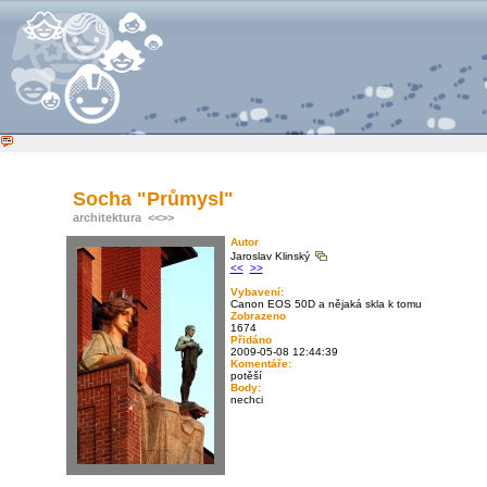
Socha "Průmysl"
architektura
<<
>>
Autor
Jaroslav Klinský
<<
>>
Vybavení:
Canon EOS 50D a nějaká skla k tomu
Zobrazeno
1674
Přidáno
2009-05-08 12:44:39
Komentáře:
potěší
Body:
nechci