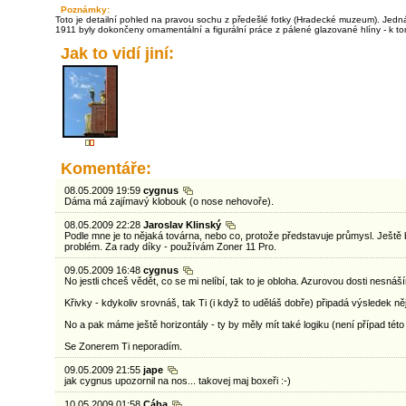
Poznámky:
Toto je detailní pohled na pravou sochu z předešlé fotky (Hradecké muzeum). Jedná
1911 byly dokončeny ornamentální a figurální práce z pálené glazované hlíny - k tom
Jak to vidí jiní:
Komentáře:
08.05.2009 19:59
cygnus
Dáma má zajímavý klobouk (o nose nehovoře).
08.05.2009 22:28
Jaroslav Klinský
Podle mne je to nějaká továrna, nebo co, protože představuje průmysl. Ještě 
problém. Za rady díky - používám Zoner 11 Pro.
09.05.2009 16:48
cygnus
No jestli chceš vědět, co se mi nelíbí, tak to je obloha. Azurovou dosti nesnáš
Křivky - kdykoliv srovnáš, tak Ti (i když to uděláš dobře) připadá výsledek ně
No a pak máme ještě horizontály - ty by měly mít také logiku (není případ této 
Se Zonerem Ti neporadím.
09.05.2009 21:55
jape
jak cygnus upozornil na nos... takovej maj boxeři :-)
10.05.2009 01:58
Cába