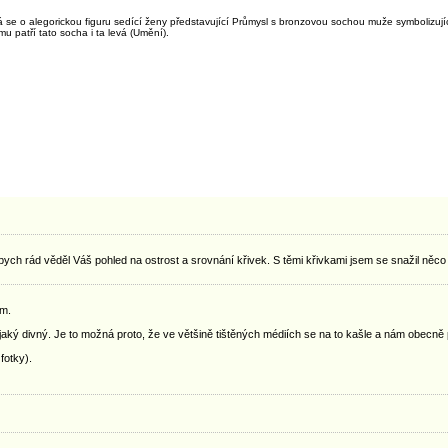
 se o alegorickou figuru sedící ženy představující Průmysl s bronzovou sochou muže symbolizují
u patří tato socha i ta levá (Umění).
bych rád věděl Váš pohled na ostrost a srovnání křivek. S těmi křivkami jsem se snažil něc
ím.
jaký divný. Je to možná proto, že ve většině tištěných médiích se na to kašle a nám obecně př
fotky).