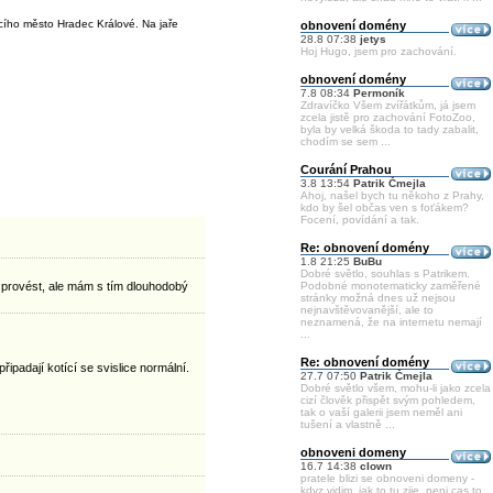
cího město Hradec Králové. Na jaře
obnovení domény
28.8 07:38
jetys
Hoj Hugo, jsem pro zachování.
obnovení domény
7.8 08:34
Permoník
Zdravíčko Všem zvířátkům, já jsem
zcela jistě pro zachování FotoZoo,
byla by velká škoda to tady zabalit,
chodím se sem ...
Courání Prahou
3.8 13:54
Patrik Čmejla
Ahoj, našel bych tu někoho z Prahy,
kdo by šel občas ven s foťákem?
Focení, povídání a tak.
Re: obnovení domény
1.8 21:25
BuBu
Dobré světlo, souhlas s Patrikem.
o provést, ale mám s tím dlouhodobý
Podobné monotematicky zaměřené
stránky možná dnes už nejsou
nejnavštěvovanější, ale to
neznamená, že na internetu nemají
...
Re: obnovení domény
ipadají kotící se svislice normální.
27.7 07:50
Patrik Čmejla
Dobré světlo všem, mohu-li jako zcela
cizí člověk přispět svým pohledem,
tak o vaší galerii jsem neměl ani
tušení a vlastně ...
obnoveni domeny
16.7 14:38
clown
pratele blizi se obnoveni domeny -
kdyz vidim, jak to tu zije, neni cas to