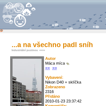
...a na všechno padl sníh
Industriální pustinou
<<
>>
Autor
Máca míca
<<
>>
Vybavení:
Nikon D40 + sklíčka
Zobrazeno
2316
Přidáno
2010-01-23 23:37:42
Komentáře: