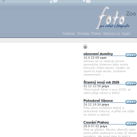
Galerie
Témata
Pokec
fotozoo.cz
login
obnovení domény
14.4 22:09
sam
trebaze se uz ukazuju jenom
sporadicky (zmenou stylu zivota
bohuzel i fotim mene), myslim, ze
zavrit by byla skoda. podobne
zamerenych ...
Šťastný nový rok 2026
31.12 12:56
jetys
Přeji hodně štěstí v roce 2026, ať
všem přeje zdraví a štěstí.
Pohodové Vánoce
24.12 19:34
jetys
Přeji všem zvířátkům klidné a
pohodové Vánoce. A příští rok užijte
ve zdraví a radosti.
Courání Prahou
28.8 07:42
jetys
Rád se přidám. Mnoho víkendů mám
zatím ještě zadaných a taky už všude
nevylezu, ale snad mne to vrátí k ...