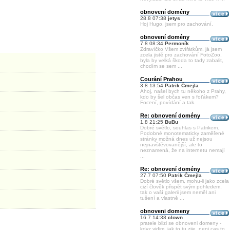
obnovení domény
28.8 07:38
jetys
Hoj Hugo, jsem pro zachování.
obnovení domény
7.8 08:34
Permoník
Zdravíčko Všem zvířátkům, já jsem
zcela jistě pro zachování FotoZoo,
byla by velká škoda to tady zabalit,
chodím se sem ...
Courání Prahou
3.8 13:54
Patrik Čmejla
Ahoj, našel bych tu někoho z Prahy,
kdo by šel občas ven s foťákem?
Focení, povídání a tak.
Re: obnovení domény
1.8 21:25
BuBu
Dobré světlo, souhlas s Patrikem.
Podobné monotematicky zaměřené
stránky možná dnes už nejsou
nejnavštěvovanější, ale to
neznamená, že na internetu nemají
...
Re: obnovení domény
27.7 07:50
Patrik Čmejla
Dobré světlo všem, mohu-li jako zcela
cizí člověk přispět svým pohledem,
tak o vaší galerii jsem neměl ani
tušení a vlastně ...
obnoveni domeny
16.7 14:38
clown
pratele blizi se obnoveni domeny -
kdyz vidim, jak to tu zije, neni cas to