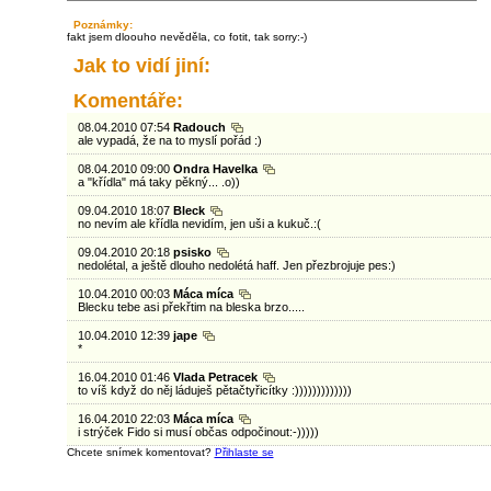
Poznámky:
fakt jsem dloouho nevěděla, co fotit, tak sorry:-)
Jak to vidí jiní:
Komentáře:
08.04.2010 07:54
Radouch
ale vypadá, že na to myslí pořád :)
08.04.2010 09:00
Ondra Havelka
a "křídla" má taky pěkný... .o))
09.04.2010 18:07
Bleck
no nevím ale křídla nevidím, jen uši a kukuč.:(
09.04.2010 20:18
psisko
nedolétal, a ještě dlouho nedolétá haff. Jen přezbrojuje pes:)
10.04.2010 00:03
Máca míca
Blecku tebe asi překřtim na bleska brzo.....
10.04.2010 12:39
jape
*
16.04.2010 01:46
Vlada Petracek
to víš když do něj láduješ pětačtyřicítky :)))))))))))))
16.04.2010 22:03
Máca míca
i strýček Fido si musí občas odpočinout:-)))))
Chcete snímek komentovat?
Přihlaste se