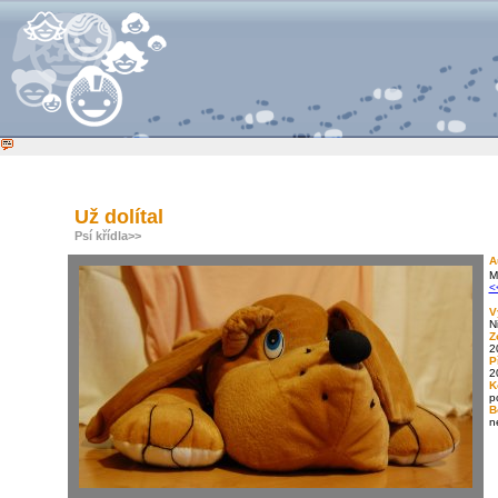
Už dolítal
Psí křídla
>>
A
M
<
V
N
Z
2
P
2
K
p
B
n