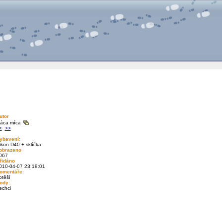
utor
áca míca
<
>>
ybavení:
ikon D40 + sklíčka
obrazeno
067
řidáno
010-04-07 23:19:01
omentáře:
otěší
ody:
echci