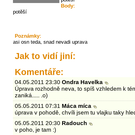
Body:
potěší
Poznámky:
asi osn teda, snad nevadi uprava
Jak to vidí jiní:
Komentáře:
04.05.2011 23:30
Ondra Havelka
Úprava rozhodně neva, to spíš vzhledem k tém
zaniká..... .o)
05.05.2011 07:31
Máca míca
úprava v pohodě, chvíli jsem tu vlajku taky hle
05.05.2011 20:30
Radouch
v poho, je tam :)