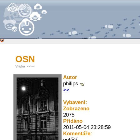
OSN
Vlajka
<<
>>
Autor
philips
>>
Vybavení:
Zobrazeno
2075
Přidáno
2011-05-04 23:28:59
Komentáře:
potěší