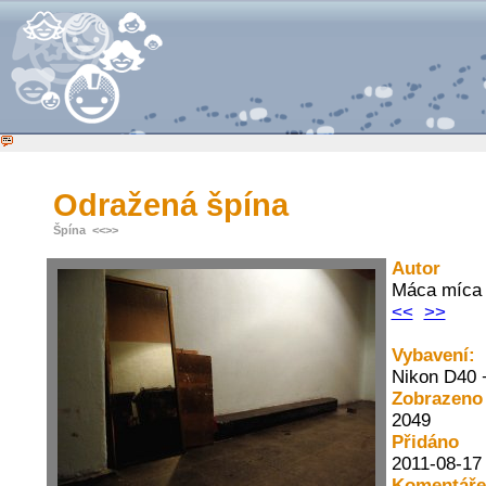
Odražená špína
Špína
<<
>>
Autor
Máca míc
<<
>>
Vybavení:
Nikon D40 
Zobrazeno
2049
Přidáno
2011-08-17
Komentáře