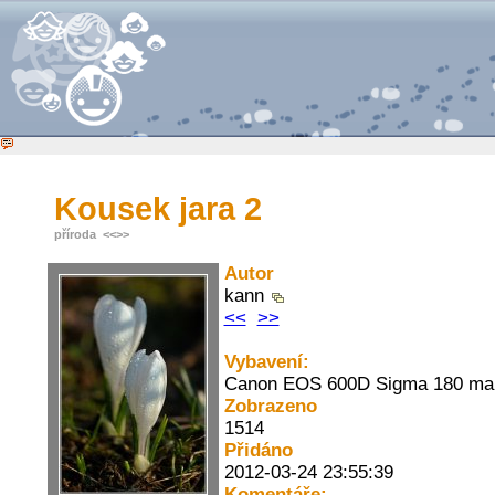
Kousek jara 2
příroda
<<
>>
Autor
kann
<<
>>
Vybavení:
Canon EOS 600D Sigma 180 ma
Zobrazeno
1514
Přidáno
2012-03-24 23:55:39
Komentáře: