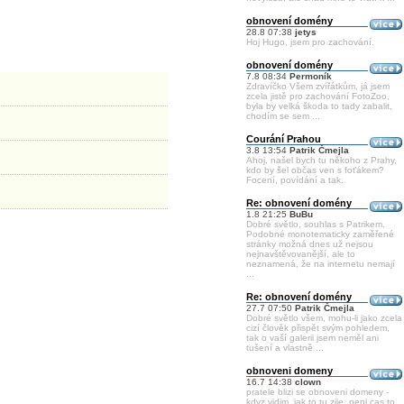
obnovení domény
28.8 07:38
jetys
Hoj Hugo, jsem pro zachování.
obnovení domény
7.8 08:34
Permoník
Zdravíčko Všem zvířátkům, já jsem
zcela jistě pro zachování FotoZoo,
byla by velká škoda to tady zabalit,
chodím se sem ...
Courání Prahou
3.8 13:54
Patrik Čmejla
Ahoj, našel bych tu někoho z Prahy,
kdo by šel občas ven s foťákem?
Focení, povídání a tak.
Re: obnovení domény
1.8 21:25
BuBu
Dobré světlo, souhlas s Patrikem.
Podobné monotematicky zaměřené
stránky možná dnes už nejsou
nejnavštěvovanější, ale to
neznamená, že na internetu nemají
...
Re: obnovení domény
27.7 07:50
Patrik Čmejla
Dobré světlo všem, mohu-li jako zcela
cizí člověk přispět svým pohledem,
tak o vaší galerii jsem neměl ani
tušení a vlastně ...
obnoveni domeny
16.7 14:38
clown
pratele blizi se obnoveni domeny -
kdyz vidim, jak to tu zije, neni cas to