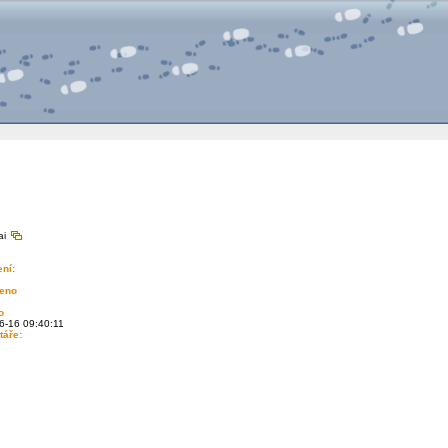
ai
ní:
eno
o
6-16 09:40:11
áře: