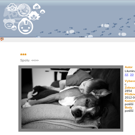
***
Spolu
<<
>>
Autor
Lilumin
<<
>>
Vybave
c.
Zobraz
2854
Přidán
2012-0
Koment
potěší
Body:
potěší