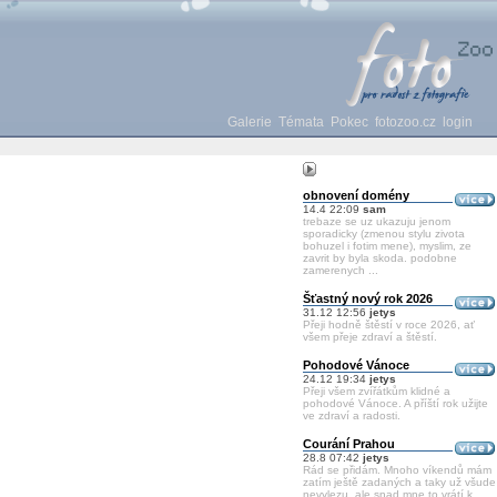
Galerie
Témata
Pokec
fotozoo.cz
login
obnovení domény
14.4 22:09
sam
trebaze se uz ukazuju jenom
sporadicky (zmenou stylu zivota
bohuzel i fotim mene), myslim, ze
zavrit by byla skoda. podobne
zamerenych ...
Šťastný nový rok 2026
31.12 12:56
jetys
Přeji hodně štěstí v roce 2026, ať
všem přeje zdraví a štěstí.
Pohodové Vánoce
24.12 19:34
jetys
Přeji všem zvířátkům klidné a
pohodové Vánoce. A příští rok užijte
ve zdraví a radosti.
Courání Prahou
28.8 07:42
jetys
Rád se přidám. Mnoho víkendů mám
zatím ještě zadaných a taky už všude
nevylezu, ale snad mne to vrátí k ...