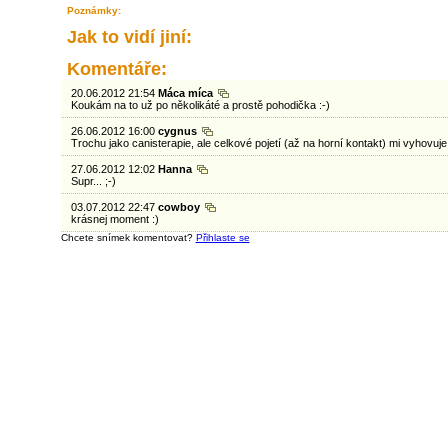
Poznámky:
Jak to vidí jiní:
Komentáře:
20.06.2012 21:54
Máca míca
Koukám na to už po několikáté a prostě pohodička :-)
26.06.2012 16:00
cygnus
Trochu jako canisterapie, ale celkové pojetí (až na horní kontakt) mi vyhovuje
27.06.2012 12:02
Hanna
Supr... ;-)
03.07.2012 22:47
cowboy
krásnej moment :)
Chcete snímek komentovat?
Přihlaste se