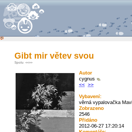
Gibt mir větev svou
Spolu
<<
>>
Autor
cygnus
<<
>>
Vybavení:
věrná vypalovačka Mav
Zobrazeno
2546
Přidáno
2012-06-27 17:20:14
Komentáře: