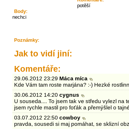
potěší
Body:
nechci
Poznámky:
Jak to vidí jiní:
Komentáře:
29.06.2012 23:29
Máca míca
Kde Vám tam roste marjána? :-) Hezké rostlinn
30.06.2012 14:20
cygnus
U souseda.... To jsem tak ve středu vylezl na t
jsem rychle mastil pro foťák a přemýšlel o tajné
03.07.2012 22:50
cowboy
pravda, sousedi si maj pomáhat, se sklizní obzv