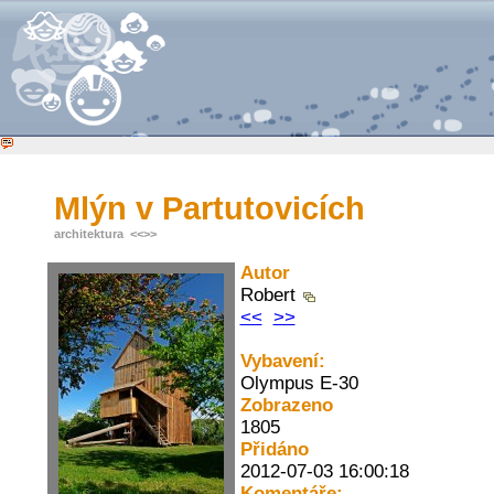
Mlýn v Partutovicích
architektura
<<
>>
Autor
Robert
<<
>>
Vybavení:
Olympus E-30
Zobrazeno
1805
Přidáno
2012-07-03 16:00:18
Komentáře: