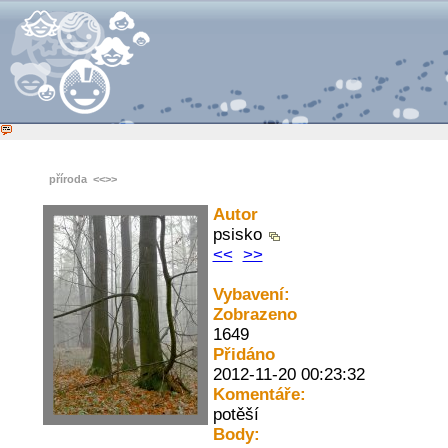
příroda
<<
>>
Autor
psisko
<<
>>
Vybavení:
Zobrazeno
1649
Přidáno
2012-11-20 00:23:32
Komentáře:
potěší
Body: