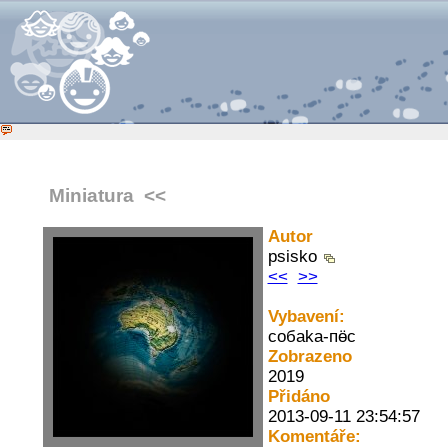
Miniatura
<<
Autor
psisko
<<
>>
Vybavení:
сoбaka-пӫс
Zobrazeno
2019
Přidáno
2013-09-11 23:54:57
Komentáře: