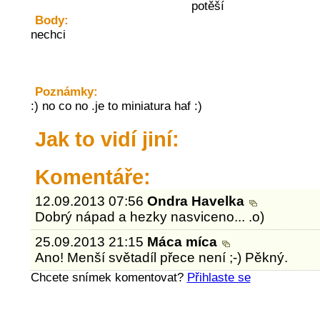
potěší
Body:
nechci
Poznámky:
:) no co no .je to miniatura haf :)
Jak to vidí jiní:
Komentáře:
12.09.2013 07:56
Ondra Havelka
Dobrý nápad a hezky nasviceno... .o)
25.09.2013 21:15
Máca míca
Ano! Menší světadíl přece není ;-) Pěkný.
Chcete snímek komentovat?
Přihlaste se