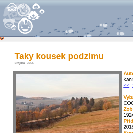
Taky kousek podzimu
krajina
<<
>>
Aut
kan
<<
Vyb
COO
Zob
192
Při
2018
Kom