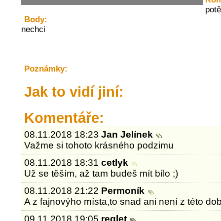
potě
Body:
nechci
Poznámky:
Jak to vidí jiní:
Komentáře:
08.11.2018 18:23
Jan Jelínek
Važme si tohoto krásného podzimu
08.11.2018 18:31
cetlyk
Už se těším, až tam budeš mít bílo ;)
08.11.2018 21:22
Permoník
A z fajnovýho místa,to snad ani není z této dob
09.11.2018 19:05
reglet