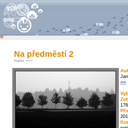
Na předměstí 2
krajina
<<
>>
Aut
Jan
<<
Vyb
Zo
176
Při
201
Ko
pot