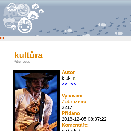
kultůra
žánr
<<
>>
Autor
kluk
<<
>>
Vybavení:
Zobrazeno
2217
Přidáno
2018-12-05 08:37:22
Komentáře:
požaduji