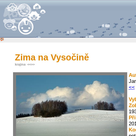
Zima na Vysočině
krajina
<<
>>
Au
Ja
<<
Vy
Zo
19
Př
201
Ko
pot