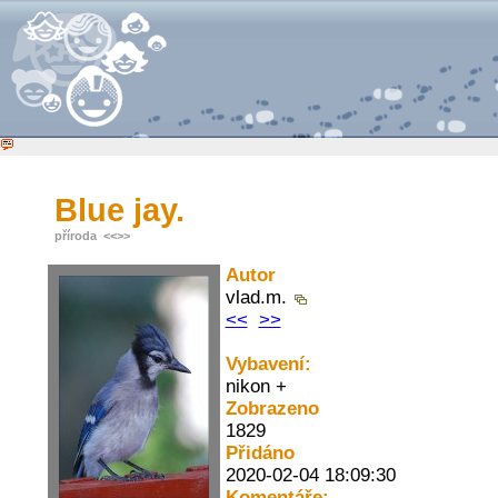
Blue jay.
příroda
<<
>>
Autor
vlad.m.
<<
>>
Vybavení:
nikon +
Zobrazeno
1829
Přidáno
2020-02-04 18:09:30
Komentáře: