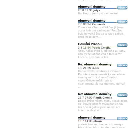
obnovení domény
28.8 07:38
jetys
Hoj Hugo, jsem pro zachování.
obnovení domény
7.8 08:34
Permoník
Zdravíčko Všem zvířátkům, já jsem
zcela jistě pro zachování FotoZoo,
byla by velká škoda to tady zabalit,
chodím se sem ...
Courání Prahou
3.8 13:54
Patrik Čmejla
Ahoj, našel bych tu někoho z Prahy,
kdo by šel občas ven s foťákem?
Focení, povídání a tak.
Re: obnovení domény
1.8 21:25
BuBu
Dobré světlo, souhlas s Patrikem.
Podobné monotematicky zaměřené
stránky možná dnes už nejsou
nejnavštěvovanější, ale to
neznamená, že na internetu nemají
...
Re: obnovení domény
27.7 07:50
Patrik Čmejla
Dobré světlo všem, mohu-li jako zcela
cizí člověk přispět svým pohledem,
tak o vaší galerii jsem neměl ani
tušení a vlastně ...
obnoveni domeny
16.7 14:38
clown
pratele blizi se obnoveni domeny -
kdyz vidim, jak to tu zije, neni cas to