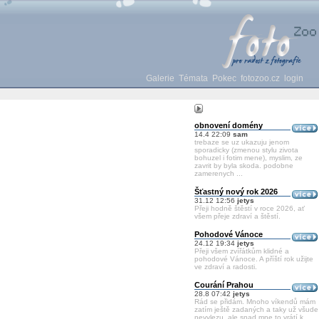
Galerie
Témata
Pokec
fotozoo.cz
login
obnovení domény
14.4 22:09
sam
trebaze se uz ukazuju jenom
sporadicky (zmenou stylu zivota
bohuzel i fotim mene), myslim, ze
zavrit by byla skoda. podobne
zamerenych ...
Šťastný nový rok 2026
31.12 12:56
jetys
Přeji hodně štěstí v roce 2026, ať
všem přeje zdraví a štěstí.
Pohodové Vánoce
24.12 19:34
jetys
Přeji všem zvířátkům klidné a
pohodové Vánoce. A příští rok užijte
ve zdraví a radosti.
Courání Prahou
28.8 07:42
jetys
Rád se přidám. Mnoho víkendů mám
zatím ještě zadaných a taky už všude
nevylezu, ale snad mne to vrátí k ...