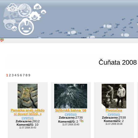
Čuňata 2008
1
2
3
4
5
6
7
8
9
Památka aneb někdo
Stříbrská bahna '08
Pivotočna
si dovezl klíště, »
cygnus
cygnus
cygnus
Zobrazeno:
2736
Zobrazeno:
2538
Komentářů:
2
Zobrazeno:
2812
Komentářů:
2
11.07.2008 20:38
Komentářů:
10
11.07.2008 20:40
11.07.2008 20:43