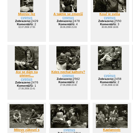
Mistrův řez
A takhle se zmenší
Kouř je sviňa
cygnus
cygnus
cygnus
Zobrazeno:
2429
Zobrazeno:
2478
Zobrazeno:
2550
Komentářů:
2
Komentářů:
4
Komentářů:
3
02.07.2008 17:50
30.06.2008 21:03
30.06.2008 18:06
Asi se dám na
Kdes nechal kalhoty?
˛
pletení....
cygnus
cygnus
cygnus
Zobrazeno:
2562
Zobrazeno:
2458
Komentářů:
2
Komentářů:
2
Zobrazeno:
2476
27.06.2008 22:40
27.06.2008 22:38
Komentářů:
1
27.06.2008 22:41
Milovo zákoutí s
cygnus
Kaplanovic