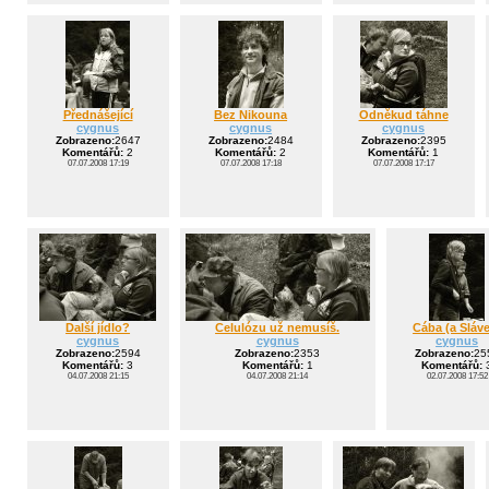
Přednášející
Bez Nikouna
Odněkud táhne
cygnus
cygnus
cygnus
Zobrazeno:
2647
Zobrazeno:
2484
Zobrazeno:
2395
Komentářů:
2
Komentářů:
2
Komentářů:
1
07.07.2008 17:19
07.07.2008 17:18
07.07.2008 17:17
Další jídlo?
Celulózu už nemusíš.
Cába (a Sláv
cygnus
cygnus
cygnus
Zobrazeno:
2594
Zobrazeno:
2353
Zobrazeno:
25
Komentářů:
3
Komentářů:
1
Komentářů:
04.07.2008 21:15
04.07.2008 21:14
02.07.2008 17:52