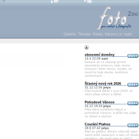
Galerie
Témata
Pokec
fotozoo.cz
login
obnovení domény
14.4 22:09
sam
trebaze se uz ukazuju jenom
sporadicky (zmenou stylu zivota
bohuzel i fotim mene), myslim, ze
zavrit by byla skoda. podobne
zamerenych ...
Šťastný nový rok 2026
31.12 12:56
jetys
Přeji hodně štěstí v roce 2026, ať
všem přeje zdraví a štěstí.
Pohodové Vánoce
24.12 19:34
jetys
Přeji všem zvířátkům klidné a
pohodové Vánoce. A příští rok užijte
ve zdraví a radosti.
Courání Prahou
28.8 07:42
jetys
Rád se přidám. Mnoho víkendů mám
zatím ještě zadaných a taky už všude
nevylezu, ale snad mne to vrátí k ...