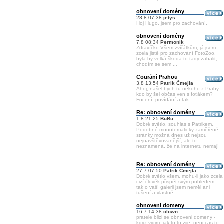
obnovení domény
28.8 07:38
jetys
Hoj Hugo, jsem pro zachování.
obnovení domény
7.8 08:34
Permoník
Zdravíčko Všem zvířátkům, já jsem
zcela jistě pro zachování FotoZoo,
byla by velká škoda to tady zabalit,
chodím se sem ...
Courání Prahou
3.8 13:54
Patrik Čmejla
Ahoj, našel bych tu někoho z Prahy,
kdo by šel občas ven s foťákem?
Focení, povídání a tak.
Re: obnovení domény
1.8 21:25
BuBu
Dobré světlo, souhlas s Patrikem.
Podobné monotematicky zaměřené
stránky možná dnes už nejsou
nejnavštěvovanější, ale to
neznamená, že na internetu nemají
...
Re: obnovení domény
27.7 07:50
Patrik Čmejla
Dobré světlo všem, mohu-li jako zcela
cizí člověk přispět svým pohledem,
tak o vaší galerii jsem neměl ani
tušení a vlastně ...
obnoveni domeny
16.7 14:38
clown
pratele blizi se obnoveni domeny -
kdyz vidim, jak to tu zije, neni cas to