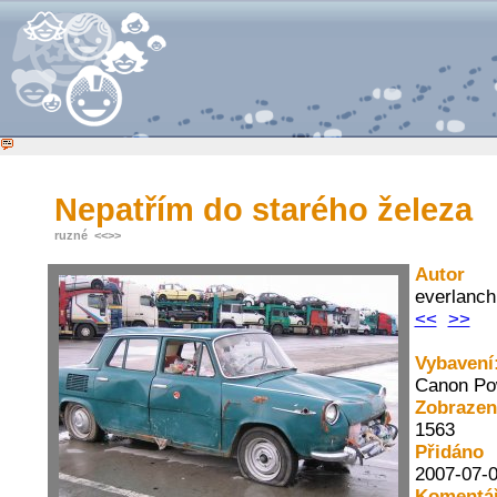
Nepatřím do starého železa
ruzné
<<
>>
Autor
everlanc
<<
>>
Vybavení
Canon Po
Zobraze
1563
Přidáno
2007-07-0
Komentář