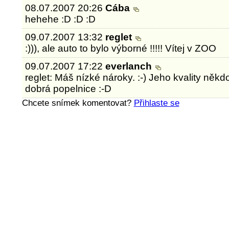
08.07.2007 20:26
Cába
hehehe :D :D :D
09.07.2007 13:32
reglet
:))), ale auto to bylo výborné !!!!! Vítej v ZOO
09.07.2007 17:22
everlanch
reglet: Máš nízké nároky. :-) Jeho kvality někd
dobrá popelnice :-D
Chcete snímek komentovat?
Přihlaste se