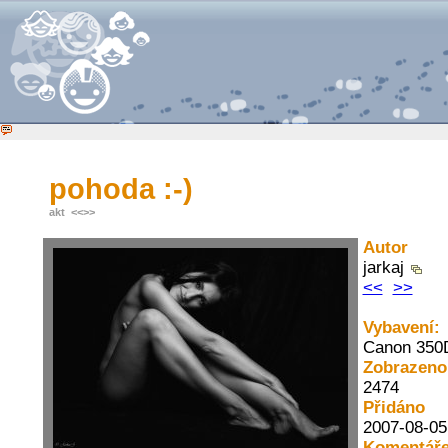
pohoda :-)
akt
<<
>>
Autor
jarkaj
<<
>>
Vybavení:
Canon 350
Zobrazeno
2474
Přidáno
2007-08-05
Komentáře