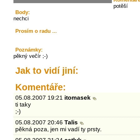
potěší
Body:
nechci
Prosím o radu ...
Poznámky:
pěkný večír ;-)
Jak to vidí jiní:
Komentáře:
05.08.2007 19:21
itomasek
ti taky
;-)
05.08.2007 20:46
Talis
pěkná poza, jen mi vadí ty prsty.