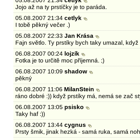
05.08.2007 21:34
cetlyk
Jojo až na ty prstíčky je to paráda.
05.08.2007 21:34
cetlyk
I tobě pěkný večer .)
05.08.2007 22:33
Jan Krása
Fajn světlo. Ty prstíky bych taky umazal, když 
06.08.2007 00:24
lojzík
Fotka je to určitě moc příjemná. ;)
06.08.2007 10:09
shadow
pěkný
06.08.2007 11:06
MilanStein
ráno dobré :)) když prstíky má, nemá se zač sty
06.08.2007 13:05
psisko
Taky haf :))
06.08.2007 13:44
cygnus
Prsty šmik, jinak hezká - samá ruka, samá noh