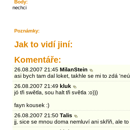
Body:
nechci
Poznámky:
Jak to vidí jiní:
Komentáře:
26.08.2007 21:45
MilanStein
asi bych tam dal loket, takhle se mi to zdá 'neú
26.08.2007 21:49
kluk
jó tři swětla, sou halt tři světla :o)))
fayn kousek :)
26.08.2007 21:50
Talis
jj, sice se mnou doma nemluví ani skříň, ale to