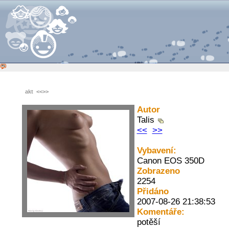
akt
<<
>>
Autor
Talis
<<
>>
Vybavení:
Canon EOS 350D
Zobrazeno
2254
Přidáno
2007-08-26 21:38:53
Komentáře:
potěší