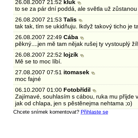
26.08.2007 21:52
kluk
to se za pár dní poddá, ale světla už zůstanou
26.08.2007 21:53
Talis
tak tak, tím se ukidňuju. Ikdyž takový ticho je ta
26.08.2007 22:49
Cába
pěkný....jen mě tam nějak rušej ty vystouplý žíl
26.08.2007 22:52
lojzík
Mě se to moc líbí.
27.08.2007 07:51
itomasek
moc fajné
06.10.2007 01:00
Fotobřídil
Zajímavé, souhlasím s cábou, ruka mu příjde
jak od chlapa, jen s pěstěnejma nehtama ;o)
Chcete snímek komentovat?
Přihlaste se